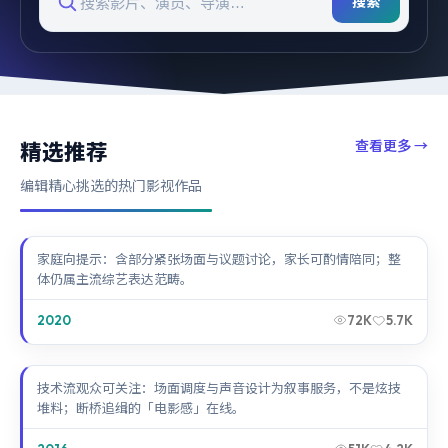
搜索
查看更多
→
精选推荐
编辑精心挑选的热门影视作品
雾岛档案
家庭向提示：含部分紧张场面与议题讨论，家长可酌情陪同；整
体仍属主流综艺表达范畴。
2020
72K
5.7K
断桥追缉
技术流观众可关注：场面调度与声音设计为叙事服务，不是炫技
堆料；断桥追缉的「电影感」在线。