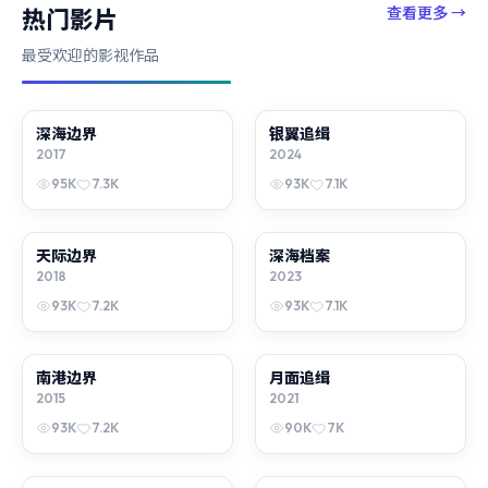
查看更多
→
热门影片
最受欢迎的影视作品
深海边界
综艺
银翼追缉
综艺
2017
2024
95K
7.3K
93K
7.1K
天际边界
电影
深海档案
综艺
2018
2023
93K
7.2K
93K
7.1K
南港边界
综艺
月面追缉
电视剧
2015
2021
93K
7.2K
90K
7K