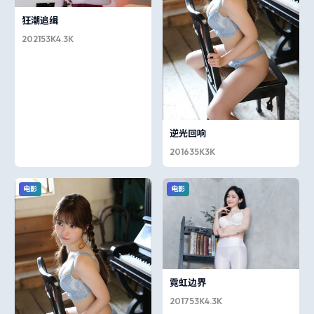
狂潮追缉
2021
53K
4.3K
逆光回响
2016
35K
3K
电影
电影
霓虹边界
2017
53K
4.3K