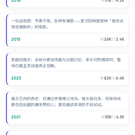
2016
51K
4.2K
星河回响
一句话观感：节奏不拖、反转有铺垫——星河回响是那种「看完会
想去搜解析」的电影。
2015
26K
2.4K
暗夜追缉
家庭向提示：含部分紧张场面与议题讨论，家长可酌情陪同；整
体仍属主流动漫表达范畴。
2023
82K
6.4K
狂潮边界
偏文艺向的表述：狂潮边界像慢火炖汤，镜头留白多，但每场戏
都在给后面的爆发攒劲儿；喜欢细读表演的不妨试试。
2021
55K
4.5K
暗夜档案