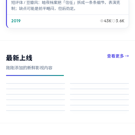
短评体 / 豆瓣风：暗夜档案把「信任」拆成一条条细节，表演克
制；缺点可能是前半略闷，但后劲足。
2019
43K
3.6K
查看更多
→
最新上线
刚刚添加的新鲜影视内容
迷城档案
星河追缉
天际追缉
银翼回响
83K
41K
断桥回响
寒锋追缉
71K
38K
狂潮回响
霓虹回响
36K
41K
白昼档案
月面边界
27K
55K
银翼追缉
失控追缉
83K
73K
93K
51K