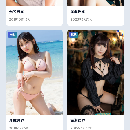
无名档案
深海档案
2019
10K
1.3K
2023
93K
7.1K
电影
综艺
迷城边界
南港边界
2018
62K
5K
2015
93K
7.2K