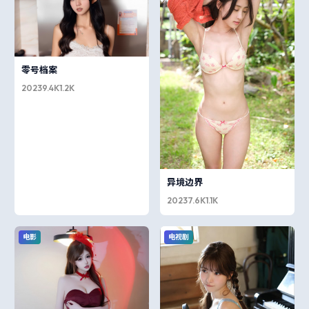
零号档案
2023
9.4K
1.2K
异境边界
2023
7.6K
1.1K
电影
电视剧