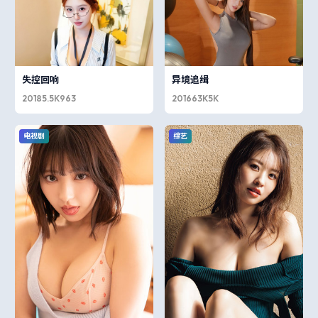
失控回响
异境追缉
2018
5.5K
963
2016
63K
5K
电视剧
综艺