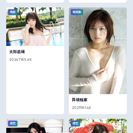
电影
电视剧
天际追缉
2024
71K
5.6K
异境档案
2021
11K
1.4K
综艺
综艺