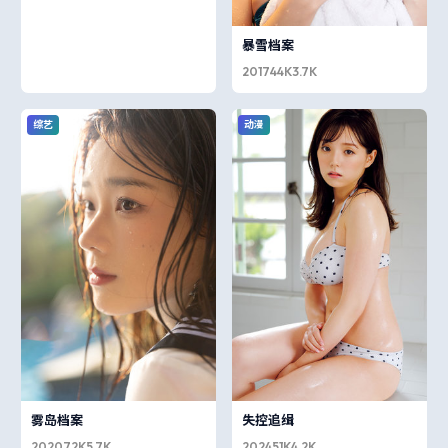
暴雪档案
2017
44K
3.7K
综艺
动漫
雾岛档案
失控追缉
2020
72K
5.7K
2024
51K
4.2K