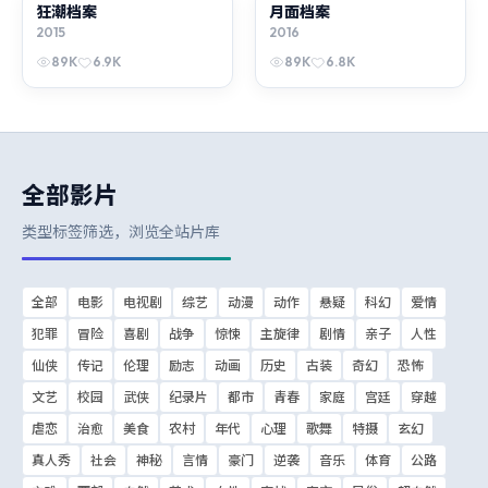
狂潮档案
电影
月面档案
电视剧
2015
2016
89K
6.9K
89K
6.8K
全部影片
类型标签筛选，浏览全站片库
全部
电影
电视剧
综艺
动漫
动作
悬疑
科幻
爱情
犯罪
冒险
喜剧
战争
惊悚
主旋律
剧情
亲子
人性
仙侠
传记
伦理
励志
动画
历史
古装
奇幻
恐怖
文艺
校园
武侠
纪录片
都市
青春
家庭
宫廷
穿越
虐恋
治愈
美食
农村
年代
心理
歌舞
特摄
玄幻
真人秀
社会
神秘
言情
豪门
逆袭
音乐
体育
公路