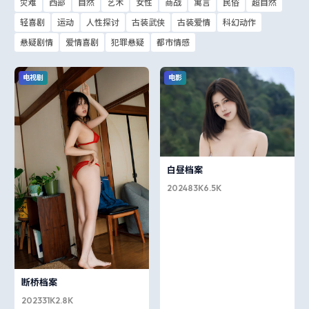
灾难
西部
自然
艺术
女性
商战
寓言
民俗
超自然
轻喜剧
运动
人性探讨
古装武侠
古装爱情
科幻动作
悬疑剧情
爱情喜剧
犯罪悬疑
都市情感
电视剧
电影
白昼档案
2024
83K
6.5K
断桥档案
2023
31K
2.8K