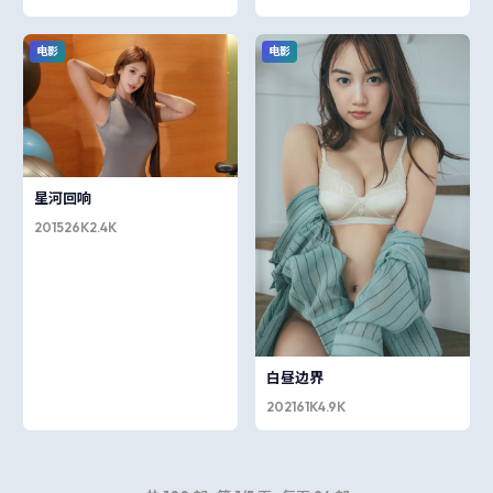
电影
电影
星河回响
2015
26K
2.4K
白昼边界
2021
61K
4.9K